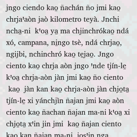
jngo ciendo kao̱ ñachán ño jmi kao̱
chrjaꞌaòn jaò kilometro teyà. Jnchi
ncha̱‑ni kꞌoa̱ ya̱ ma chjinchrókao̱ ndá
xó, campana, ni̱ngo tsè, ndá chrjao̱,
ngijbi, nchinchró kao̱ te̱jao̱. Jngo
ciento kao̱ chrja aòn jngo ꞌnde tjín‑le̱
kꞌoa̱ chrja‑aòn jàn jmi kao̱ ño ciento
kao̱ jàn kan kao̱ chrja‑aòn jàn chjo̱ta̱
tjín‑le̱ xi yánchjìn ñajan jmi kao̱ aòn
ciento kao̱ ñachan ñajan ma‑ni kꞌoa̱ xi
chjo̱ta̱ xꞌin jin jmi kao̱ ñajan ciento
kao̱ kan ñajan ma‑ni, josꞌin nga