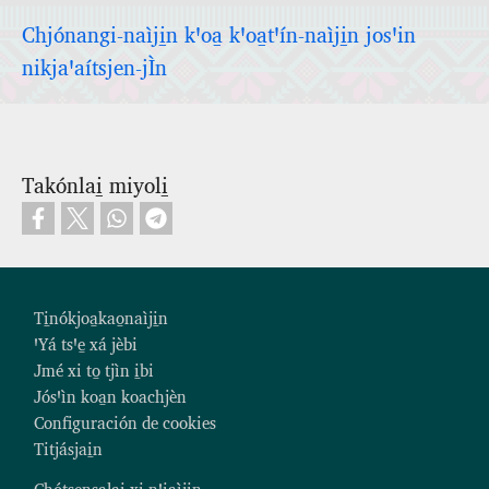
Chjónangi‑naìji̱n kꞌoa̱ kꞌoa̱tꞌín‑naìji̱n josꞌin
nikjaꞌaítsjen‑jÌn
Takónlai̱ miyoli̱
Footer
Ti̱nókjoa̱kao̱naìji̱n
ꞌYá tsꞌe̱ xá jèbi
Jmé xi to̱ tjìn i̱bi
Jósꞌìn koa̱n koachjèn
Configuración de cookies
Titjásjai̱n
Chótsensalai xi nꞌiaìji̱n