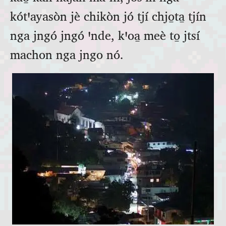
kótꞌayasòn jè chikòn jó tjí chjo̱ta̱ tjín
nga jngó jngó ꞌnde, kꞌoa̱ meè to̱ jtsí
machon nga jngo nó.