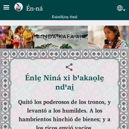
Pasar al contenido principal
Én‑ná
Sel
Kuinókjoa̱ énná
Énle̱ Niná xi bꞌakao̱le̱
ndꞌai̱
Quitó los poderosos de los tronos, y
levantó a los humildes. A los
hambrientos hinchió de bienes; y a
los ricos envió vacíos.