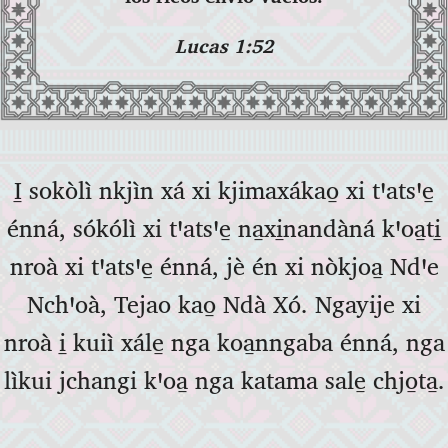
Lucas 1:52
I̱ sokòlì nkjìn xá xi kjimaxákao̱ xi tꞌatsꞌe̱
énná, sókólì xi tꞌatsꞌe̱ na̱xi̱nandàná kꞌoa̱ti̱
nroà xi tꞌatsꞌe̱ énná, jè én xi nòkjoa̱ Ndꞌe
Nchꞌoà, Tejao kao̱ Ndà Xó. Ngayije xi
nroà i̱ kuiì xále̱ nga koa̱nngaba énná, nga
lìkui jchangi kꞌoa̱ nga katama sale̱ chjo̱ta̱.