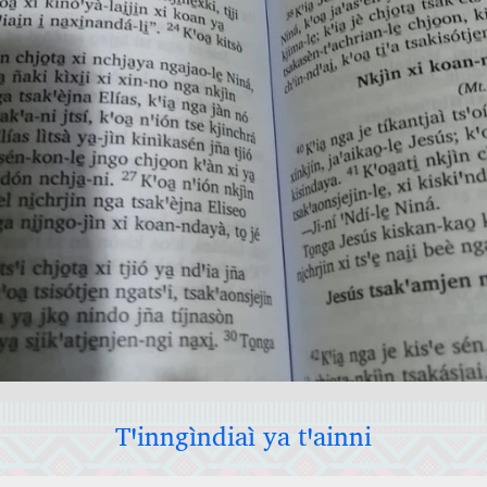
Tꞌinngìndiaì ya tꞌainni