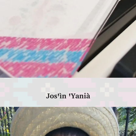
Josꞌìn ꞌYanià