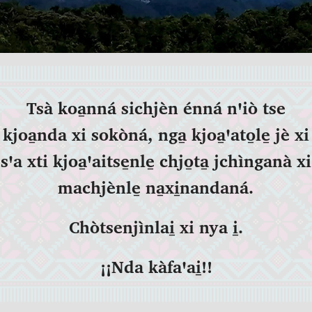
Tsà koa̱nná sichjèn énná nꞌiò tse
kjoa̱nda xi sokòná, nga̱ kjoa̱ꞌato̱le̱ jè xi
sꞌa xti kjoa̱ꞌaitse̱nle̱ chjo̱ta̱ jchìnganà xi
machjènle̱ na̱xi̱nandaná.
Chòtsenjìnlai̱ xi nya i̱.
¡¡Nda kàfaꞌai̱!!