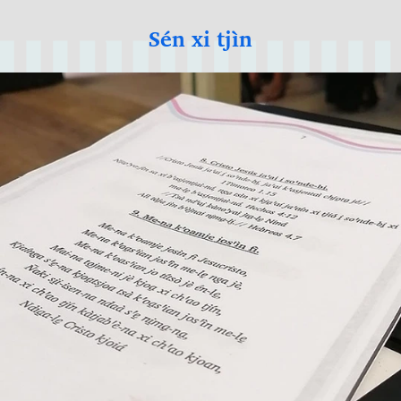
Sén xi tjìn