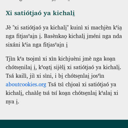
Xi satiótjaó ya kichali̱
Jè "xi satiótjaó ya kichali̱" kuinì xi machjèn kꞌia̱
nga fitjasꞌai̱n i̱. Basènkao̱ kichali̱ jméni nga nda
sixáni kꞌia nga fitjasꞌai̱n i̱
Tjìn kꞌa tsojmì xi xìn kichjuèni jmè nga koa̱n
chótse̱nilai̱ i̱, kꞌoa̱ti̱ sijèli̱ xi satiótjaó ya kichali̱.
Tsá kailì, jiì xi sìni, i bi̱ chótse̱nlai̱ josꞌìn
aboutcookies.org
Tsá tsì chjoaì xi satiótjaó ya
kichali̱, chaàle̱ tsá tsí koa̱n chótse̱nlai̱ kꞌalai̱ xi
nya i̱.