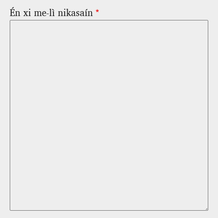
Én xi me‑lì nikasaín