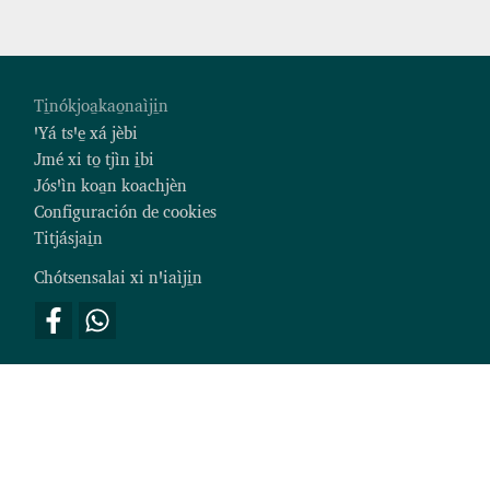
Footer
Ti̱nókjoa̱kao̱naìji̱n
ꞌYá tsꞌe̱ xá jèbi
Jmé xi to̱ tjìn i̱bi
Jósꞌìn koa̱n koachjèn
Configuración de cookies
Titjásjai̱n
Chótsensalai xi nꞌiaìji̱n