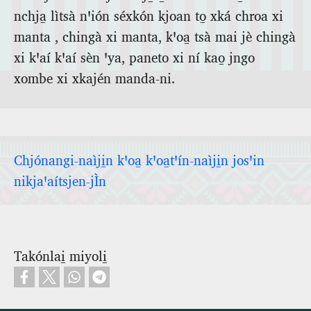
nchja̱ lìtsà nꞌión séxkón kjoan to̱ xká chroa xi
manta , chingà xi manta, kꞌoa̱ tsà mai jè chingà
xi kꞌaí kꞌaí sèn ꞌya, paneto xi ní kao̱ jngo
xombe xi xkajén manda‑ni.
Chjónangi‑naìji̱n kꞌoa̱ kꞌoa̱tꞌín‑naìji̱n josꞌin
nikjaꞌaítsjen‑jÌn
Takónlai̱ miyoli̱