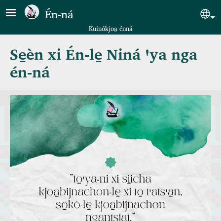
Pasar al contenido principal
Én‑ná
Sel
Kuinókjoa̱ énná
Se̱èn xi Én‑le̱ Niná ꞌya nga
én‑ná