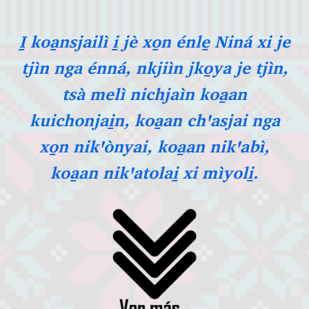
I̱ koa̱nsjailì i̱ jè xo̱n énle̱ Niná xi je
tjìn nga énná, nkjiìn jko̱ya je tjìn,
tsà melì nichjaìn koa̱an
kuichonjai̱n, koa̱an chꞌasjai nga
xo̱n nikꞌònyai, koa̱an nikꞌabì,
koa̱an nikꞌatolai̱ xi mìyoli̱.