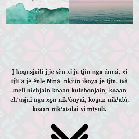
I̱ koa̱nsjailì i̱ jè sèn xi je tjìn nga énná, xi
tjìtꞌa jè énle̱ Niná, nkjiìn jko̱ya je tjìn, tsà
melì nichjaìn koa̱an kuichonjai̱n, koa̱an
chꞌasjai nga xo̱n nikꞌònyai, koa̱an nikꞌabì,
koa̱an nikꞌatolai̱ xi mìyoli̱.