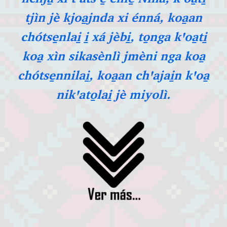
tjìn jè kjoa̱jnda xi énná, koa̱an
chótse̱nlai̱ i̱ xá jèbi̱, to̱nga kꞌoa̱ti̱
koa̱ xìn sikasènlì jmèni nga koa̱
chótse̱nnilai̱, koa̱an chꞌajai̱n kꞌoa̱
nikꞌato̱lai̱ jè miyolì.