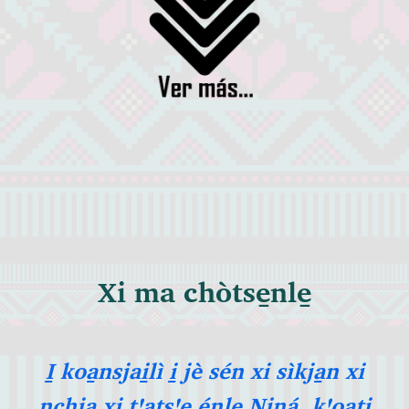
Xi ma chòtse̱nle̱
I̱ koa̱nsjai̱lì i̱ jè sén xi sìkja̱n xi
nchja̱ xi tꞌatsꞌe̱ énle̱ Niná, kꞌoa̱ti̱