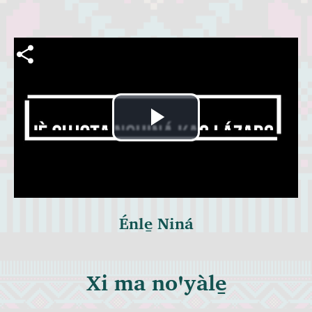
Archivo de vídeo
Reproducir
Vídeo
Énle̱ Niná
Xi ma noꞌyàle̱