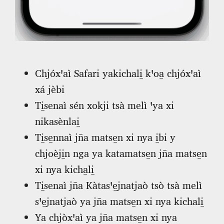
Chjóxꞌaì Safari yakichali̱ kꞌoa̱ chjóxꞌaì
xá jèbi
Ti̱senaì sén xokji tsà melì ꞌya xi
nikasènlai̱
Ti̱se̱nnaì jña matse̱n xi nya i̱bi y
chjoèji̱n nga ya katamatse̱n jña matse̱n
xi nya kicha̱li̱
Ti̱senaì jña Kàtasꞌe̱jnatjaò tsò tsà melì
sꞌe̱jnatjaò ya jña matse̱n xi nya kichali̱
Ya chjòxꞌaì ya jña matse̱n xi nya