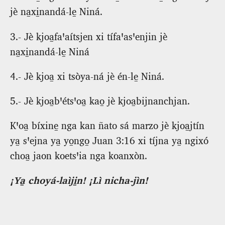
jè na̱xi̱nandá‑le̱ Niná.
3.‑ Jè kjoa̱faꞌaítsjen xi tífaꞌasꞌenjin jè
na̱xi̱nandá‑le̱ Niná
4.‑ Jè kjoa̱ xi tsòya‑ná jè én‑le̱ Niná.
5.‑ Jè kjoa̱bꞌétsꞌoa̱ kao̱ jè kjoa̱bijnanchjan.
Kꞌoa̱ bíxine̱ nga kan ñato sá marzo jè kjoa̱jtín
ya̱ sꞌejna ya̱ yo̱ngo̱ Juan 3:16 xi tíjna ya̱ ngixó
choa̱ jaon koetsꞌia nga koanxòn.
¡Ya̱ choyá‑laìji̱n! ¡Lì nicha‑jìn!