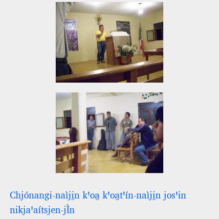
Chjónangi‑naìji̱n kꞌoa̱ kꞌoa̱tꞌín‑naìji̱n josꞌin
nikjaꞌaítsjen‑jÌn