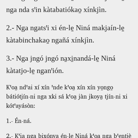
nga nda sꞌin kàtabatiókao̱ xínkjìn.
2.‑ Nga ngatsꞌi xi én‑le̱ Niná makjaín‑le̱
kàtabinchakao̱ ngañá xínkjìn.
3.‑ Nga jngó jngó na̱xi̱nandá‑le̱ Niná
kàtatjo‑le̱ nganꞌión.
Kꞌoa̱ ndꞌai xí xín ꞌnde kꞌoa̱ xín xín yo̱ngo̱
bátiótjín‑ni nga xki sá kꞌoa̱ jàn jkoya̱ tjín‑ni xi
kótꞌayásòn:
1.‑ Én‑ná.
2.‑ Kꞌia̱ nga bixónya én‑le̱ Niná kꞌoa̱ nga bꞌentjè