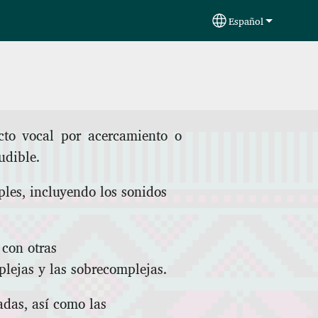
Español
Select your langu
cto vocal por acercamiento o
udible.
ples, incluyendo los sonidos
con otras
plejas y las sobrecomplejas.
adas, así como las