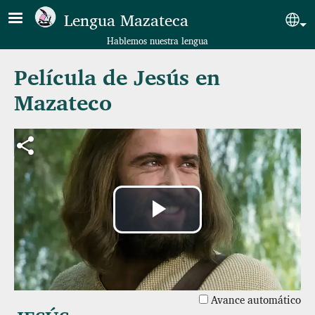
Pasar al contenido principal
Lengua Mazateca
Sel
Hablemos nuestra lengua
Película de Jesús en
Mazateco
Reproducir
Vídeo
Avance automático