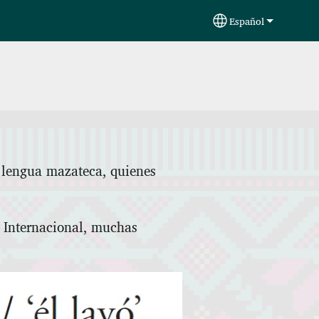
Español
Select your langu
 lengua mazateca, quienes
 Internacional, muchas