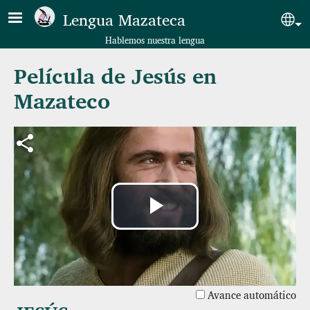
Pasar al contenido principal
Lengua Mazateca
Sel
Hablemos nuestra lengua
Película de Jesús en
Mazateco
Reproducir
Vídeo
Avance automático